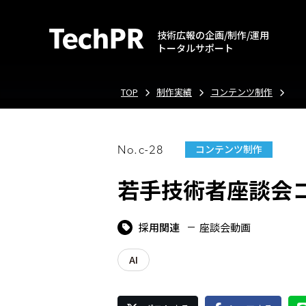
TechPR
技術広報の企画/制作/運用
トータルサポート
TOP
制作実績
コンテンツ制作
コンテンツ制作
No.c-28
若手技術者座談会
採用関連
座談会動画
AI