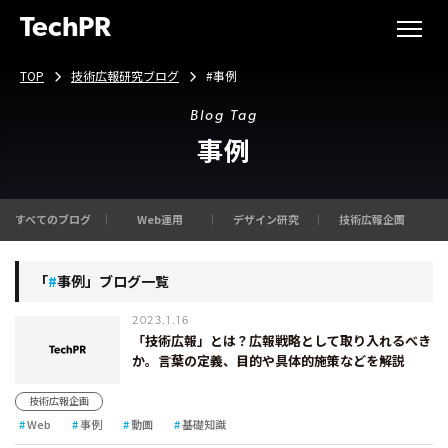
TechPR
TOP
技術広報研究ブログ
#事例
Blog Tag
事例
すべてのブログ
Web運用
デザイン研究
技術広報企画
「
#
事例」ブログ一覧
2023.1.16
「技術広報」とは？広報戦略として取り入れるべき
か。言葉の定義、目的や具体的施策などを解説
技術広報企画
Web
事例
動画
基礎知識