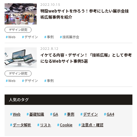
2022.10.15
特設webサイトを作ろう！参考にしたい展示会技
術広報事例を紹介
デザイン研究
Web
デザイン
事例
技術展示会
2022.8.12
イケてる内容・デザイン！「技術広報」として参考
になるWebサイト事例5選
デザイン研究
Web
デザイン
事例
人気のタグ
Web
基礎知識
GA
事例
デザイン
GA4
データ解析
リスト
Cookie
注意点・確認