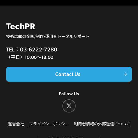
TechPR
技術広報の企画/制作/運用をトータルサポート
TEL：03-6222-7280
（平日）10:00〜18:00
Contact Us
arrow_forward
Follow Us
運営会社
プライバシーポリシー
利用者情報の外部送信について